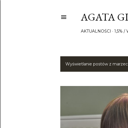
AGATA GI
AKTUALNOŚCI
1,5% 
Wyświetlanie postów z marzec
P
o
s
t
y