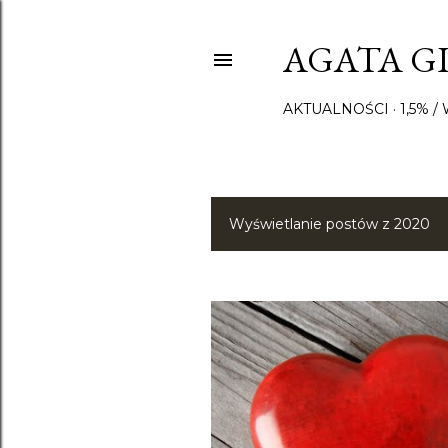
AGATA GI
AKTUALNOŚCI
1,5% 
Wyświetlanie postów z 2020
P
o
s
t
y