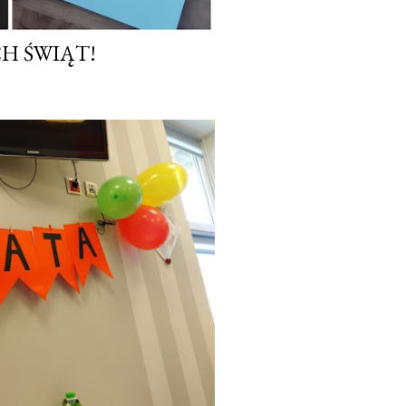
H ŚWIĄT!