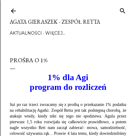
Przejdź do głównej zawartości
AGATA GIERASZEK - ZESPÓŁ RETTA
AKTUALNOŚCI
WIĘCEJ…
PROŚBA O 1%
1% dla Agi
program do rozliczeń
Już po raz trzeci zwracamy się z prośbą o przekazanie 1% podatku
na rehabilitację Agatki. Zespół Retta jest tak podstępną chorobą, że
atakuje wtedy, kiedy nikt się tego nie spodziewa. Agula przez
pierwsze 1,5 roku rozwijała się całkowicie prawidłowo, a potem
nagle wszystko Rett nam zaczął zabierać- mowa, samodzielność,
celowość używania rąk... Prawie 4 lata temu, kiedy dowiedzieliśmy