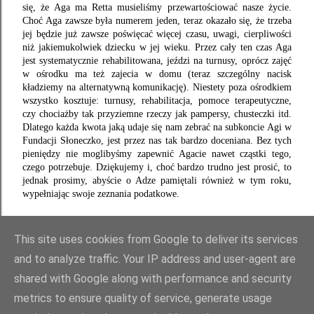
się, że Aga ma Retta musieliśmy przewartościować nasze życie.
Choć Aga zawsze była numerem jeden, teraz okazało się, że trzeba
jej będzie już zawsze poświęcać więcej czasu, uwagi, cierpliwości
niż jakiemukolwiek dziecku w jej wieku. Przez cały ten czas Aga
jest systematycznie rehabilitowana, jeździ na turnusy, oprócz zajęć
w ośrodku ma też zajecia w domu (teraz szczególny nacisk
kładziemy na alternatywną komunikację). Niestety poza ośrodkiem
wszystko kosztuje: turnusy, rehabilitacja, pomoce terapeutyczne,
czy chociażby tak przyziemne rzeczy jak pampersy, chusteczki itd.
Dlatego każda kwota jaką udaje się nam zebrać na subkoncie Agi w
Fundacji Słoneczko, jest przez nas tak bardzo doceniana. Bez tych
pieniędzy nie moglibyśmy zapewnić Agacie nawet cząstki tego,
czego potrzebuje. Dziękujemy i, choć bardzo trudno jest prosić, to
jednak prosimy, abyście o Adze pamiętali również w tym roku,
wypełniając swoje zeznania podatkowe.
This site uses cookies from Google to deliver its services
and to analyze traffic. Your IP address and user-agent are
shared with Google along with performance and security
metrics to ensure quality of service, generate usage