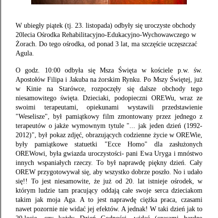
W ubiegły piątek (tj. 23. listopada) odbyły się uroczyste obchody
20lecia Ośrodka Rehabilitacyjno-Edukacyjno-Wychowawczego w
Żorach. Do tego ośrodka, od ponad 3 lat, ma szczęście uczęszczać
Agula.
O godz. 10:00 odbyła się Msza Święta w kościele p.w. św.
Apostołów Filipa i Jakuba na żorskim Rynku. Po Mszy Świętej, już
w Kinie na Starówce, rozpoczęły się dalsze obchody tego
niesamowitego święta. Dzieciaki, podopieczni OREWu, wraz ze
swoimi terapeutami, opiekunami wystawili przedstawienie
"Weselisze", był pamiątkowy film zmontowany przez jednego z
terapeutów o jakże wymownym tytule "... jak jeden dzień (1992-
2012)", był pokaz zdjęć, obrazujących codzienne życie w OREWie,
były pamiątkowe statuetki "Ecce Homo" dla zasłużonych
OREWowi, była gwiazda uroczystości- pani Ewa Uryga i mnóstwo
innych wspaniałych rzeczy. To był naprawdę piękny dzień. Cały
OREW przygotowywał się, aby wszystko dobrze poszło. No i udało
się!! To jest niesamowite, że już od 20. lat istnieje ośrodek, w
którym ludzie tam pracujący oddają całe swoje serca dzieciakom
takim jak moja Aga. A to jest naprawdę ciężka praca, czasami
nawet pozornie nie widać jej efektów. A jednak! W taki dzień jak to