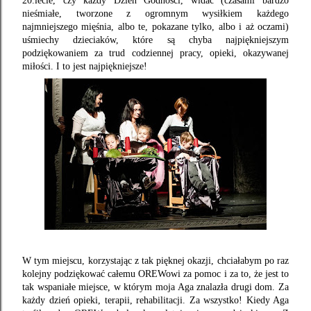
20.lecie, czy każdy Dzień Godności, widać (czasami bardzo
nieśmiałe, tworzone z ogromnym wysiłkiem każdego
najmniejszego mięśnia, albo te, pokazane tylko, albo i aż oczami)
uśmiechy dzieciaków, które są chyba najpiękniejszym
podziękowaniem za trud codziennej pracy, opieki, okazywanej
miłości. I to jest najpiękniejsze!
W tym miejscu, korzystając z tak pięknej okazji, chciałabym po raz
kolejny podziękować całemu OREWowi za pomoc i za to, że jest to
tak
wspaniałe miejsce, w którym moja Aga znalazła drugi dom. Za
każdy dzień opieki, terapii, rehabilitacji. Za wszystko! Kiedy Aga