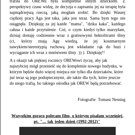
trafiła do OREWu była kompletnie innym dzieckiem. Z
perspektywy czasu widzę, że decyzja o zapisaniu jej na terapię była
najmądrzejszą rzeczą, jaką mogłam zrobić. Bo dzięki Waszej
ciężkiej pracy Aga jest taka, jaka jest teraz. Sama bym tego nie
osiągnęła. Dziękuję za jej każde "mama", "dzika kaka", każdego
całusa i każde przytulenie. Coś, o czym kiedyś tylko marzyłam,
dzisiaj dostaję codziennie wraz z gratisowymi hektolitrami śliny
(ci, którzy znają Agę wiedzą, że jej koszmarnym
nawykiem/stereotypią ruchową jest wkładanie rąk do buzi i
wyciąganie ich wraz z mnóstwem śliny :)) ). Dziękuję!!
A z okazji tak pięknej rocznicy OREWowi życzę, aby jak
najszybciej mógł przenieść się do kompletnie nowego budynku, w
którym będzie dużo więcej miejsca nie tylko dla dzieciaków, które
już teraz są jego podopiecznymi, ale także dla tych, które jeszcze
do niego trafią, bo takiego ośrodka jak OREW będą potrzebować.
Fotografie: Tomasz Nessing
Wszystkim gorąco polecam film, o którym pisałam wcześniej,
pt. "... jak jeden dzień (1992-2012)"