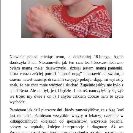
Niewiele ponad miesiąc temu, a dokładniej 18.lutego, Agula
skończyła 8 lat. Niesamowite jak ten czas leci! Jeszcze niedawno
byłam mamą małej dziewczynki, dzisiaj jestem mamą panienki,
która coraz częściej potrafi "tupnąć nogą" i postawić na swoim, a
czasem nawet trzasnąć drzwiami swojego pokoju, dając mi wyraźny
znak, że nie chce mnie widzieć i słuchać. Zupełnie jakby nie było z
nami Retta. Ale on był, jest i będzie. I tak też nauczyłyśmy się żyć
we troje: my dwie i on :) I chyba całkiem dobrze nam to życie
wychodzi.
Pamiętam jak dziś pierwsze dni, kiedy zauważyliśmy, że z Agą "coś
jest nie tak". Pamiętam wszystkie wizyty u lekarzy, czekanie w
kilkugodzinnych kolejkach do specjalistów, wszystkie badania,
pobyty w szpitalu, kolejne interpretacje i diagnozy. Aż we
Wrocławiu poznaliśmy jego- nowego członka rodziny, nazwanego