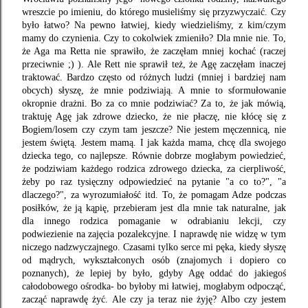
wreszcie po imieniu, do którego musieliśmy się przyzwyczaić. Czy
było łatwo? Na pewno łatwiej, kiedy wiedzieliśmy, z kim/czym
mamy do czynienia. Czy to cokolwiek zmieniło? Dla mnie nie. To,
że Aga ma Retta nie sprawiło, że zaczęłam mniej kochać (raczej
przeciwnie ;) ). Ale Rett nie sprawił też, że Agę zaczęłam inaczej
traktować. Bardzo często od różnych ludzi (mniej i bardziej nam
obcych) słyszę, że mnie podziwiają. A mnie to sformułowanie
okropnie drażni. Bo za co mnie podziwiać? Za to, że jak mówią,
traktuję Agę jak zdrowe dziecko, że nie płaczę, nie kłócę się z
Bogiem/losem czy czym tam jeszcze? Nie jestem męczennicą, nie
jestem świętą. Jestem mamą. I jak każda mama, chcę dla swojego
dziecka tego, co najlepsze. Równie dobrze mogłabym powiedzieć,
że podziwiam każdego rodzica zdrowego dziecka, za cierpliwość,
żeby po raz tysięczny odpowiedzieć na pytanie "a co to?", "a
dlaczego?", za wyrozumiałość itd. To, że pomagam Adze podczas
posiłków, że ją kąpię, przebieram jest dla mnie tak naturalne, jak
dla innego rodzica pomaganie w odrabianiu lekcji, czy
podwiezienie na zajęcia pozalekcyjne. I naprawdę nie widzę w tym
niczego nadzwyczajnego. Czasami tylko serce mi pęka, kiedy słyszę
od mądrych, wykształconych osób (znajomych i dopiero co
poznanych), że lepiej by było, gdyby Agę oddać do jakiegoś
całodobowego ośrodka- bo byłoby mi łatwiej, mogłabym odpocząć,
zacząć naprawdę żyć. Ale czy ja teraz nie żyję? Albo czy jestem