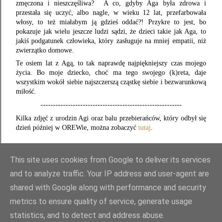
zmęczona i nieszczęśliwa? A co, gdyby Aga była zdrowa i
przestała się uczyć, albo nagle, w wieku 12 lat, przefarbowała
włosy, to też miałabym ją gdzieś oddać?! Przykre to jest, bo
pokazuje jak wielu jeszcze ludzi sądzi, że dzieci takie jak Aga, to
jakiś podgatunek człowieka, który zasługuje na mniej empatii, niż
zwierzątko domowe.
Te osiem lat z Agą, to tak naprawdę najpiękniejszy czas mojego
życia. Bo moje dziecko, choć ma tego swojego (k)reta, daje
wszystkim wokół siebie najszczerszą cząstkę siebie i bezwarunkową
miłość.
---------------------------------------------------------
Kilka zdjęć z urodzin Agi oraz balu przebierańców, który odbył się
dzień później w OREWie, można zobaczyć
tutaj
.
This site uses cookies from Google to deliver its services
and to analyze traffic. Your IP address and user-agent are
shared with Google along with performance and security
metrics to ensure quality of service, generate usage
statistics, and to detect and address abuse.
Obsługiwane przez usługę Blogger