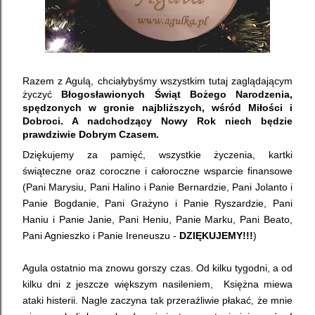
Razem z Agulą, chciałybyśmy wszystkim tutaj zaglądającym
życzyć
Błogosławionych Świąt Bożego Narodzenia,
spędzonych w gronie najbliższych, wśród Miłości i
Dobroci. A nadchodzący Nowy Rok niech będzie
prawdziwie Dobrym Czasem.
Dziękujemy za pamięć, wszystkie życzenia, kartki
świąteczne oraz coroczne i całoroczne wsparcie finansowe
(
Pani Marysiu, Pani Halino i Panie Bernardzie, Pani Jolanto i
Panie Bogdanie,
Pani Grażyno i Panie Ryszardzie, Pani
Haniu i Panie Janie, Pani Heniu, Panie Marku, Pani Beato,
Pani Agnieszko i Panie Ireneuszu -
DZIĘKUJEMY!!!
)
Agula ostatnio ma znowu gorszy czas. Od kilku tygodni, a od
kilku dni z jeszcze większym nasileniem, Księżna miewa
ataki histerii. Nagle zaczyna tak przeraźliwie płakać, że mnie