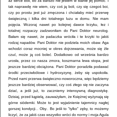
aż serce boli, bo za bardzo nie jestem w stanie jej pomóc. I
tak naprawdę nie wiem, czy coś ją boli, czy się czegoś boi,
czy po prostu jest już zmęczona i chciałaby mieć przerwę
świąteczną i kilka dni totalnego luzu w domu. Nie mam
pojęcia. Wczoraj nawet po kolejnej dawce krzyku, łez i
totalnej rozpaczy zadzwoniłam do Pani Doktor neurolog.
Bałam się nawet, że padaczka wróciła i te krzyki to jakiś
rodzaj napadów. Pani Doktor nie podziela moich obaw. Aga
wchodzi coraz mocniej w okres dojrzewania, może się źle
czuć, może ją coś boleć. Dodatkowo od września bardzo
urosła, przez co nasza zmora, koszmarna lewa stopa, jest
jeszcze bardziej obciążona. Pani Doktor poradziła podawać
środki przeciwbólowe i hydroxyzynę, żeby się uspokoiła.
Przed nami przerwa świąteczno-noworoczna, więc będziemy
jeszcze bardziej obserwować, czy coś złego się nie zaczyna
dziać, a jeśli już, to zaczniemy intensywną diagnostykę.
Dzisiaj, przed kąpielą, zauważyłam, że Księżnej wyżynają się
górne siódemki. Może to jest wyjaśnienie tajemnicy nagłej
gorszej kondycji... Oby.. Bo jeśli to "tylko" zęby, to możemy
liczyć, że za jakiś czas wszystko wróci do normy i moja Agula