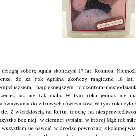
ubiegłą sobotę Agula skończyła 17 lat. Kosmos. Niemożl
ierzę, że za rok Agulina skończy magiczne 18 lat
ompeluszkiem, najpiękniejszym prezentem-niespodzia
rzecież już nie tak mała. W tym roku jednak nie ma
równywania do zdrowych rówieśników. W tym roku było ś
tle. Z wściekłością na Retta, trochę na niesprawiedliwoś
zystko bez niej- w ciemnej sypialni, w której Mąż też mi
 wszystkim się oswoić, w drodze powrotnej z kolejnej wizy