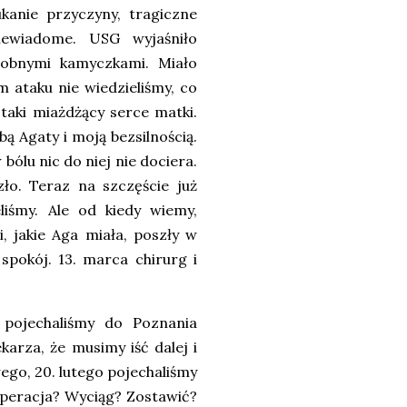
ukanie przyczyny, tragiczne
niewiadome. USG wyjaśniło
robnymi kamyczkami. Miało
m ataku nie wiedzieliśmy, co
 taki miażdżący serce matki.
ą Agaty i moją bezsilnością.
bólu nic do niej nie dociera.
zło. Teraz na szczęście już
liśmy. Ale od kiedy wiemy,
, jakie Aga miała, poszły w
 spokój. 13. marca chirurg i
o pojechaliśmy do Poznania
karza, że musimy iść dalej i
go, 20. lutego pojechaliśmy
 Operacja? Wyciąg? Zostawić?