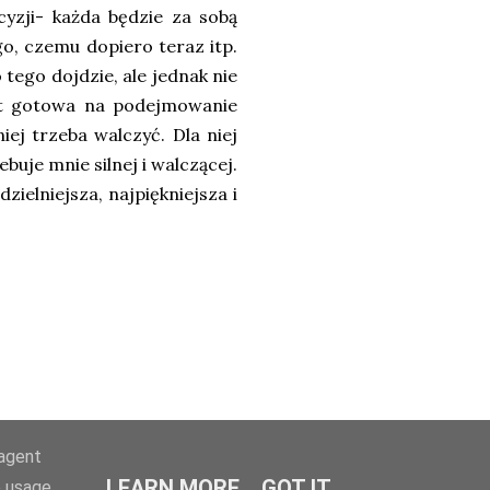
yzji- każda będzie za sobą
go, czemu dopiero teraz itp.
 tego dojdzie, ale jednak nie
est gotowa na podejmowanie
iej trzeba walczyć. Dla niej
buje mnie silnej i walczącej.
dzielniejsza, najpiękniejsza i
-agent
LEARN MORE
GOT IT
e usage