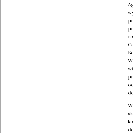
Ag
w
p
pr
ro
Co
Bo
Wc
wi
pr
od
de
W
sk
ko
do