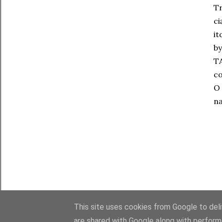
Tr
ci
it
b
TA
co
O 
na
This site uses cookies from Google to deliv
are shared with Google along with perform