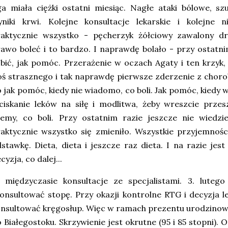
a miała ciężki ostatni miesiąc. Nagłe ataki bólowe, sz
yniki krwi. Kolejne konsultacje lekarskie i kolejne 
raktycznie wszystko - pęcherzyk żółciowy zawalony d
awo boleć i to bardzo. I naprawdę bolało - przy ostatni
bić, jak pomóc. Przerażenie w oczach Agaty i ten krzyk,
ś strasznego i tak naprawdę pierwsze zderzenie z chorob
 jak pomóc, kiedy nie wiadomo, co boli. Jak pomóc, kiedy w 
iskanie leków na siłę i modlitwa, żeby wreszcie przes
emy, co boli. Przy ostatnim razie jeszcze nie wiedzie
aktycznie wszystko się zmieniło. Wszystkie przyjemności
stawkę. Dieta, dieta i jeszcze raz dieta. I na razie jest
cyzja, co dalej...
 międzyczasie konsultacje ze specjalistami. 3. luteg
onsultować stopę. Przy okazji kontrolne RTG i decyzja le
nsultować kręgosłup. Więc w ramach prezentu urodzinowe
 Białegostoku. Skrzywienie jest okrutne (95 i 85 stopni).