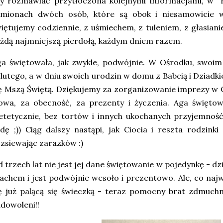
iły rozmawiać przytłoczona kolejnymi informacjami, w 
amionach dwóch osób, które są obok i niesamowicie w
iętujemy codziennie, z uśmiechem, z tuleniem, z głasian
żdą najmniejszą pierdołą, każdym dniem razem.
a świętowała, jak zwykle, podwójnie. W Ośrodku, swoim
.lutego, a w dniu swoich urodzin w domu z Babcią i Dziad
ę Mszą Świętą. Dziękujemy za zorganizowanie imprezy w 
owa, za obecność, za prezenty i życzenia. Aga świętow
etetycznie, bez tortów i innych ukochanych przyjemnoś
dę ;)) Ciąg dalszy nastąpi, jak Ciocia i reszta rodzink
zsiewając zarazków :)
 trzech lat nie jest jej dane świętowanie w pojedynkę - d
achem i jest podwójnie wesoło i prezentowo. Ale, co najw
ę już palącą się świeczką - teraz pomocny brat zdmuchni
dowoleni!!