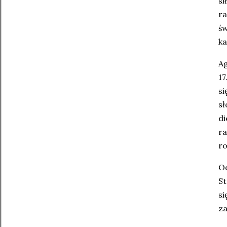
s
r
św
ka
Ag
17
si
sł
di
ra
ro
Od
St
si
za