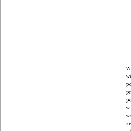
W 
w
p
p
po
w 
ws
ze