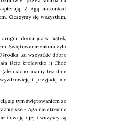
"rozmowie" przez smarki na
spierają. Z Agą natomiast
iem. Cieszymy się wszystkim,
 drugim domu już w piątek,
kiem. Świętowanie zakończyło
Ośrodku, za wszystkie dobre
ała iście królewsko :) Choć
ć (ale ciacho mamy też daje
i wyzdrowieją i przyjadą nie
zielą się tym świętowaniem ze
ażniejsze - Aga nie stresuje
e i swoją i jej i wszyscy są