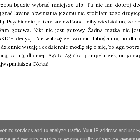
zeba będzie wybrać mniejsze zło. Tu nie ma dobrej dec
ągnąć lawinę obwiniania (czemu nie zrobiłam tego drugie
d.). Psychicznie jestem zmiażdżona- niby wiedziałam, że do
yłam gotowa. Nikt nie jest gotowy. Żadna matka nie j
KICH decyzji. Ale walczę ze swoimi słabościami, bo dla n
dziennie wstaję i codziennie modlę się o siłę, bo Aga potrze
nią, za nią, dla niej.. Agata, Agatka, pompeluszek, moja naj
jwspanialsza Córka!
er its services and to analyze traffic. Your IP address and user
ance and security metrics to ensure quality of service, generat
Obsługiwane przez usługę Blogger