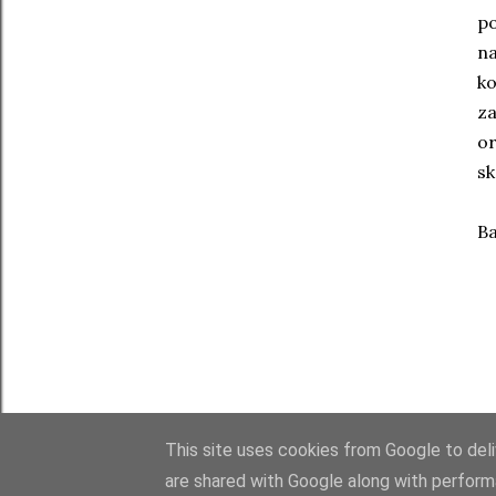
p
na
k
za
or
sk
Ba
This site uses cookies from Google to deliv
are shared with Google along with perform