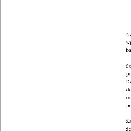
N
wp
ba
S
pr
D
d
or
po
Za
że