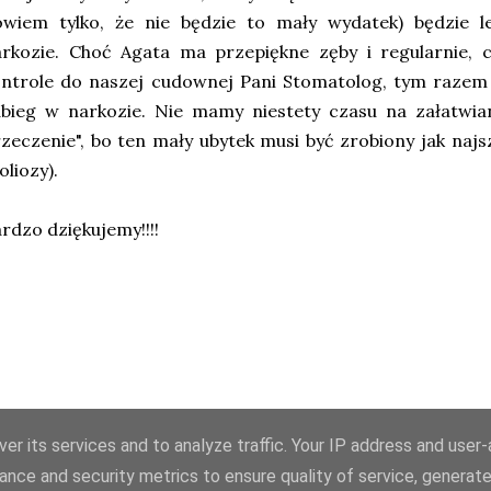
owiem tylko, że nie będzie to mały wydatek) będzie l
rkozie. Choć Agata ma przepiękne zęby i regularnie, c
ontrole do naszej cudownej Pani Stomatolog, tym raze
bieg w narkozie. Nie mamy niestety czasu na załatwian
zeczenie", bo ten mały ubytek musi być zrobiony jak naj
oliozy).
rdzo dziękujemy!!!!
er its services and to analyze traffic. Your IP address and user
ance and security metrics to ensure quality of service, generat
Obsługiwane przez usługę Blogger