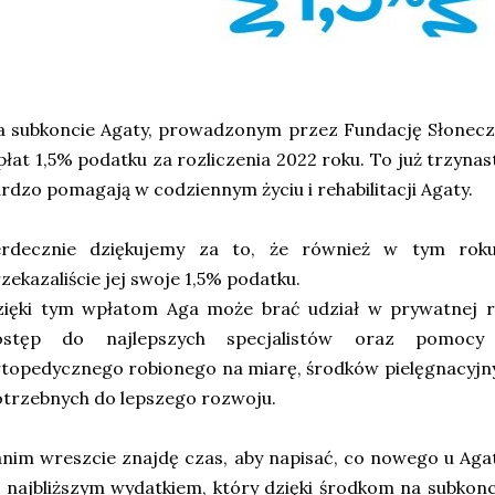
a subkoncie Agaty, prowadzonym przez Fundację Słonecz
łat 1,5% podatku za rozliczenia 2022 roku. To już trzynast
rdzo pomagają w codziennym życiu i rehabilitacji Agaty.
erdecznie dziękujemy za to, że również w tym roku 
zekazaliście jej swoje 1,5% podatku.
zięki tym wpłatom Aga może brać udział w prywatnej re
ostęp do najlepszych specjalistów oraz pomocy 
topedycznego robionego na miarę, środków pielęgnacyjny
trzebnych do lepszego rozwoju.
nim wreszcie znajdę czas, aby napisać, co nowego u Ag
 najbliższym wydatkiem, który dzięki środkom na subkonc