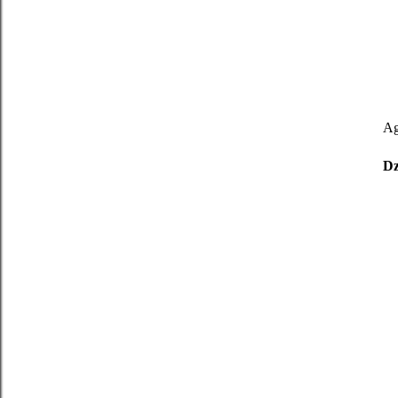
Ag
Dz